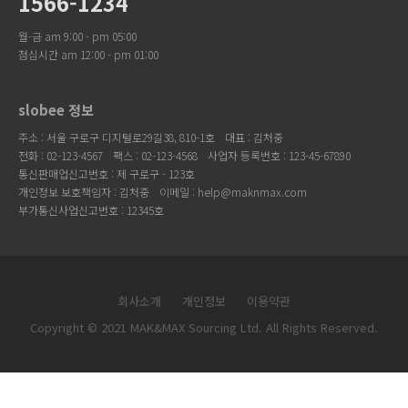
1566-1234
월-금 am 9:00 - pm 05:00
점심시간 am 12:00 - pm 01:00
slobee 정보
주소 : 서울 구로구 디지털로29길38, 810-1호
대표 : 김처중
전화 : 02-123-4567
팩스 : 02-123-4568
사업자 등록번호 : 123-45-67890
통신판매업신고번호 : 제 구로구 - 123호
개인정보 보호책임자 : 김처중
이메일 : help@maknmax.com
부가통신사업신고번호 : 12345호
회사소개
개인정보
이용약관
Copyright © 2021 MAK&MAX Sourcing Ltd
. All Rights Reserved.