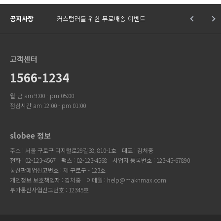
공지사항
커스텀러를 위한 무료배송 이벤트
고객센터
1566-1234
월-금 am 9:00 - pm 05:00
점심시간 am 12:00 - pm 01:00
slobee 정보
주소 : 서울 구로구 디지털로29길38, 810-1호
대표 : 김처중
전화 : 02-123-4567
팩스 : 02-123-4568
사업자 등록번호 : 123-45-67890
통신판매업신고번호 : 제 구로구 - 123호
개인정보 보호책임자 : 김처중
이메일 : help@maknmax.com
부가통신사업신고번호 : 12345호